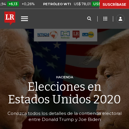
0,26%
US$ 78,01
US$ 2,92
+3,89%
PETRÓLEO WTI
CAFÉ COL
SUSCRÍBASE
HACIENDA
Elecciones en
Estados Unidos 2020
Conozca todos los detalles de la contienda electoral
entre Donald Trump y Joe Biden