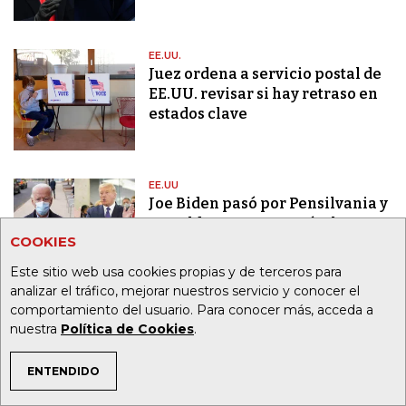
EE.UU.
Juez ordena a servicio postal de
EE.UU. revisar si hay retraso en
estados clave
EE.UU
Joe Biden pasó por Pensilvania y
Donald Trump regresó a la Casa
COOKIES
Blanca
Este sitio web usa cookies propias y de terceros para
analizar el tráfico, mejorar nuestros servicio y conocer el
comportamiento del usuario. Para conocer más, acceda a
ESTADOS UNIDOS
nuestra
Política de Cookies
.
Votación anticipada supera 100
millones de boletas, 73% de
ENTENDIDO
participación de 2016