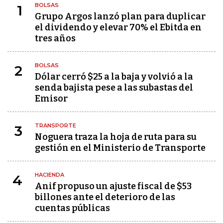
BOLSAS
1
Grupo Argos lanzó plan para duplicar
el dividendo y elevar 70% el Ebitda en
tres años
BOLSAS
2
Dólar cerró $25 a la baja y volvió a la
senda bajista pese a las subastas del
Emisor
TRANSPORTE
3
Noguera traza la hoja de ruta para su
gestión en el Ministerio de Transporte
HACIENDA
4
Anif propuso un ajuste fiscal de $53
billones ante el deterioro de las
cuentas públicas