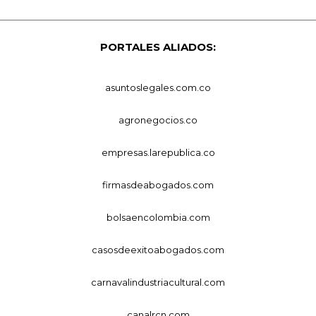
PORTALES ALIADOS:
asuntoslegales.com.co
agronegocios.co
empresas.larepublica.co
firmasdeabogados.com
bolsaencolombia.com
casosdeexitoabogados.com
carnavalindustriacultural.com
canalrcn.com