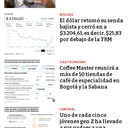
BOLSAS
El dólar retomó su senda
bajista y cerró en a
$3.204,61, es decir, $25,83
por debajo de la TRM
GASTRONOMÍA
Coffee Master reunirá a
más de 50 tiendas de
café de especialidad en
Bogotá y la Sabana
LABORAL
Uno de cada cinco
jóvenes gen Z ha llevado
a sus padres a una