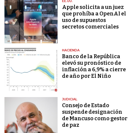
EE.UU.
Apple solicita a un juez
que prohíba a OpenAI el
uso de supuestos
secretos comerciales
HACIENDA
Banco de la República
elevó su pronóstico de
inflación a 6,9% a cierre
de año por El Niño
JUDICIAL
Consejo de Estado
suspende designación
de Mancuso como gestor
de paz