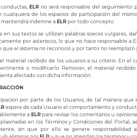
s conductas,
ELR
no será responsable del seguimiento pa
en cualquiera de los espacios de participación del mismo
nto mantendrá indemne a
ELR
por todo concepto.
i en sus textos se utilizan palabras soeces vulgares, d
amente por asteriscos, lo que no hace responsable a ELR
o que el sistema no reconoció y por tanto no reemplazó y
l el material recibido de los usuarios a su criterio. En el
rtinente o modificarlo. Remover, el material recibido 
sienta afectado con dicha información.
ERACCIÓN
cipación por parte de los Usuarios, de tal manera que 
LR
espera de cada Usuario el comportamiento y conducta 
ocablemente a
ELR
para revisar los comentarios u opiniones
plasmadas en los Términos y Condiciones del Portal, a
iente, sin que por ello se genere responsabilidad
 y/o eliminar por
ELR
y que no atiendan los términos y co