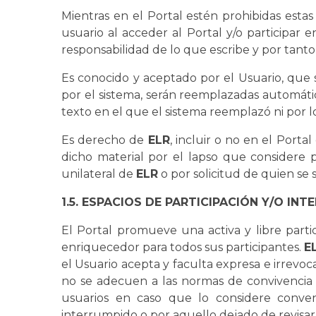
Mientras en el Portal estén prohibidas esta
usuario al acceder al Portal y/o participar 
responsabilidad de lo que escribe y por ta
Es conocido y aceptado por el Usuario, que s
por el sistema, serán reemplazadas automátic
texto en el que el sistema reemplazó ni por l
Es derecho de
ELR
, incluir o no en el Porta
dicho material por el lapso que considere pe
unilateral de
ELR
o por solicitud de quien se 
1.5. ESPACIOS DE PARTICIPACIÓN Y/O INT
El Portal promueve una activa y libre parti
enriquecedor para todos sus participantes.
E
el Usuario acepta y faculta expresa e irrev
no se adecuen a las normas de convivencia 
usuarios en caso que lo considere conven
interrumpido o por aquello dejado de revisar