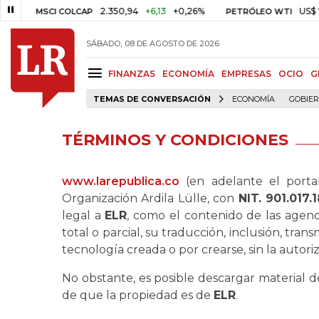
2.350,94
+6,13
+0,26%
US$ 78,01
U
MSCI COLCAP
PETRÓLEO WTI
SÁBADO, 08 DE AGOSTO DE 2026
FINANZAS
ECONOMÍA
EMPRESAS
OCIO
G
TEMAS DE CONVERSACIÓN
ECONOMÍA
GOBIE
TÉRMINOS Y CONDICIONES
www.larepublica.co
(en adelante el port
Organización Ardila Lülle, con
NIT. 901.017.
legal a
ELR
, como el contenido de las agenci
total o parcial, su traducción, inclusión, tra
tecnología creada o por crearse, sin la autoriza
No obstante, es posible descargar material 
de que la propiedad es de
ELR
.