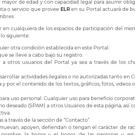
r mayor de edad y con capacidad legal para asumir obl
a o servicio que provee
ELR
en su Portal actuará de bu
mbres.
ar en cualquiera de los espacios de participación del mi
lo siguiente:
ier otra condición establecida en este Portal.
ue se lleve a cabo bajo su registro.
 a otros usuarios del Portal ya sea a través de los cha
rrollar actividades ilegales o no autorizadas tanto en 
 por el contenido de los textos, gráficos, fotos, videos 
para uso personal. Cualquier uso para beneficio corporati
o deseado (SPAM) a otros Usuarios de esta página, así c
tiva.
s a través de la sección de “Contacto”
evan, apoyen, defiendan o tengan el carácter de racista
 nombre, la honra y el honor de las personas y, en