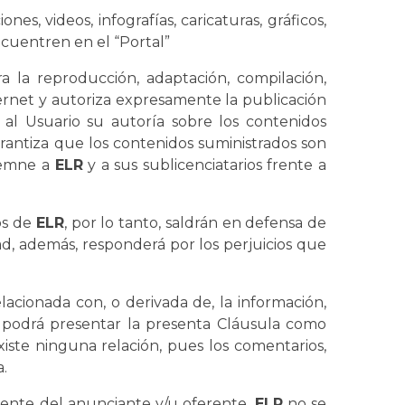
s, videos, infografías, caricaturas, gráficos,
ncuentren en el “Portal”
a la reproducción, adaptación, compilación,
ternet y autoriza expresamente la publicación
al Usuario su autoría sobre los contenidos
garantiza que los contenidos suministrados son
demne a
ELR
y a sus sublicenciatarios frente a
os de
ELR
, por lo tanto, saldrán en defensa de
d, además, responderá por los perjuicios que
relacionada con, o derivada de, la información,
. podrá presentar la presenta Cláusula como
existe ninguna relación, pues los comentarios,
a.
ente del anunciante y/u oferente.
ELR
no se