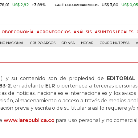
S$ 2,92
+3,89%
US$ 3,80
US$ 0,05
+1,40
CAFÉ COLOMBIAN MILDS
LOBOECONOMÍA
AGRONEGOCIOS
ANÁLISIS
ASUNTOS LEGALES
RNO NACIONAL
GRUPO ARGOS
ODINSA
HOGAR
GRUPO NUTRESA
A
al) y su contenido son de propiedad de
EDITORIAL 
183-2
, en adelante
ELR
o pertenece a terceras personas 
as de noticias, nacionales e internacionales y los avisos
nsmisión, almacenamiento o acceso a través de medios anal
ción previa y escrita o de su titular si así lo requiere y/o
de
www.larepublica.co
para uso personal y no comercia