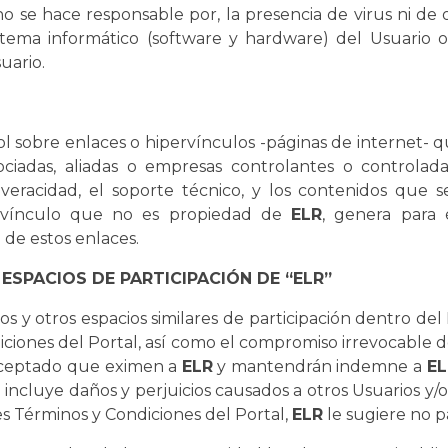
 no se hace responsable por, la presencia de virus ni de
stema informático (software y hardware) del Usuario o
uario.
l sobre enlaces o hipervínculos -páginas de internet- q
ociadas, aliadas o empresas controlantes o controlad
d, veracidad, el soporte técnico, y los contenidos que
ervínculo que no es propiedad de
ELR
, genera para 
e de estos enlaces.
 ESPACIOS DE PARTICIPACIÓN DE “ELR”
ios y otros espacios similares de participación dentro de
iciones del Portal, así como el compromiso irrevocable 
 aceptado que eximen a
ELR
y mantendrán indemne a
EL
incluye daños y perjuicios causados a otros Usuarios y/
s Términos y Condiciones del Portal,
ELR
le sugiere no pa