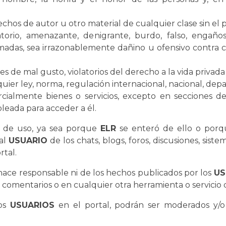
echos de autor u otro material de cualquier clase sin el 
torio, amenazante, denigrante, burdo, falso, engaños
madas, sea irrazonablemente dañino u ofensivo contra c
ones de mal gusto, violatorios del derecho a la vida privada
quier ley, norma, regulación internacional, nacional, dep
almente bienes o servicios, excepto en secciones del
leada para acceder a él.
s de uso, ya sea porque
ELR
se enteró de ello o porqu
 al
USUARIO
de los chats, blogs, foros, discusiones, sist
rtal.
hace responsable ni de los hechos publicados por los
US
de comentarios o en cualquier otra herramienta o servicio
los
USUARIOS
en el portal, podrán ser moderados y/o 