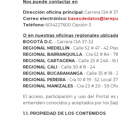
Nos puede contactar en
Dirección oficina principal:
Carrera 13A # 37
Correo electrónico:
basesdedatos@larepu
Teléfono:
6014227600 Opción 3
O en nuestras oficinas regionales ubicadas
BOGOTÁ D.C.
- Carrera 13A 37-32
REGIONAL MEDELLÍN
- Calle 52 # 47 - 42 Piso
REGIONAL BARRANQUILLA
- Cra 52 # 84 - 7
REGIONAL CARTAGENA
- Calle 25 # 24A - 16
REGIONAL CALI
- Calle 30 # 8 - 24
REGIONAL BUCARAMANGA
- Calle 35 # 18 - 
REGIONAL PEREIRA
- Cra 10 # 19 - 52 Local 3
REGIONAL MANIZALES
- Cra 23 # 20 - 59 Ofi
El acceso, participación y uso del Portal es
entienden conocidos y aceptados por los (las) 
1.1. PROPIEDAD DE LOS CONTENIDOS