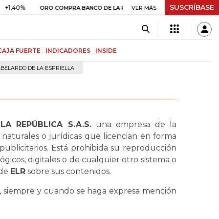
SUSCRÍBASE
%
$ 408.498,97
+$ 8.753,81
+
ORO COMPRA BANCO DE LA REPÚBLICA
VER MÁS
CAJA FUERTE
INDICADORES
INSIDE
BELARDO DE LA ESPRIELLA
LA REPÚBLICA S.A.S.
una empresa de la
naturales o jurídicas que licencian en forma
 publicitarios. Está prohibida su reproducción
ógicos, digitales o de cualquier otro sistema o
 de
ELR
sobre sus contenidos.
l, siempre y cuando se haga expresa mención