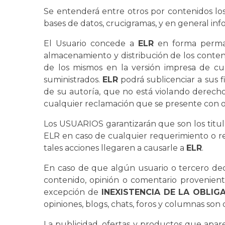
Se entenderá entre otros por contenidos los t
bases de datos, crucigramas, y en general in
El Usuario concede a
ELR
en forma permane
almacenamiento y distribución de los conteni
de los mismos en la versión impresa de cu
suministrados.
ELR
podrá sublicenciar a sus f
de su autoría, que no está violando derec
cualquier reclamación que se presente con o
Los USUARIOS garantizarán que son los titula
ELR en caso de cualquier requerimiento o re
tales acciones llegaren a causarle a
ELR
.
En caso de que algún usuario o tercero d
contenido, opinión o comentario provenient
excepción de
INEXISTENCIA DE LA OBLIG
opiniones, blogs, chats, foros y columnas son
La publicidad, ofertas y productos que apa