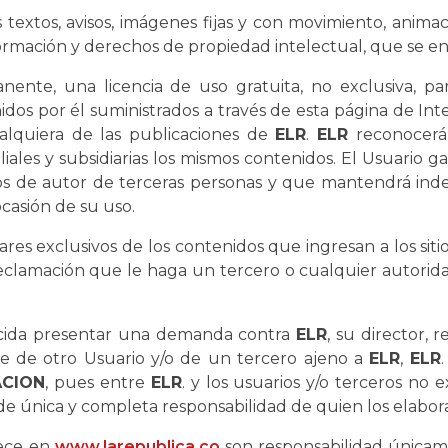
extos, avisos, imágenes fijas y con movimiento, animacione
formación y derechos de propiedad intelectual, que se e
nte, una licencia de uso gratuita, no exclusiva, par
dos por él suministrados a través de esta página de In
alquiera de las publicaciones de
ELR
.
ELR
reconocerá 
iliales y subsidiarias los mismos contenidos. El Usuario 
hos de autor de terceras personas y que mantendrá in
casión de su uso.
res exclusivos de los contenidos que ingresan a los siti
clamación que le haga un tercero o cualquier autorida
ecida presentar una demanda contra
ELR
, su director, 
e de otro Usuario y/o de un tercero ajeno a
ELR
,
ELR
ACION
, pues entre
ELR
. y los usuarios y/o terceros no 
 de única y completa responsabilidad de quien los elabor
rece en
www.larepublica.co
son responsabilidad únicam