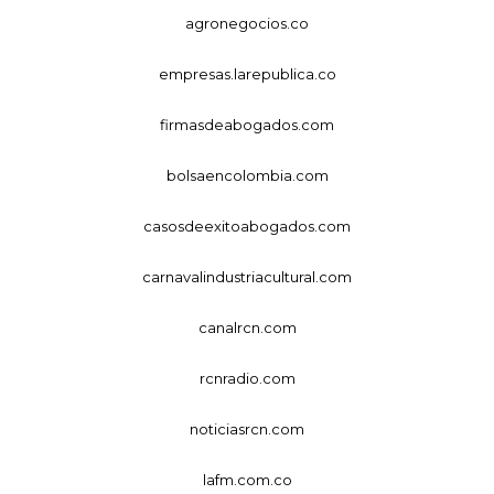
agronegocios.co
empresas.larepublica.co
firmasdeabogados.com
bolsaencolombia.com
casosdeexitoabogados.com
carnavalindustriacultural.com
canalrcn.com
rcnradio.com
noticiasrcn.com
lafm.com.co