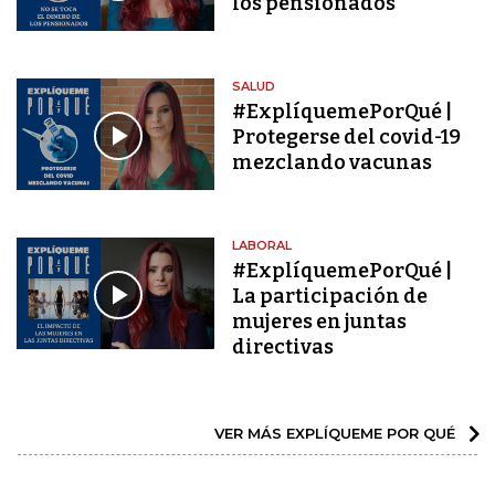
los pensionados
SALUD
#ExplíquemePorQué |
Protegerse del covid-19
mezclando vacunas
LABORAL
#ExplíquemePorQué |
La participación de
mujeres en juntas
directivas
VER MÁS EXPLÍQUEME POR QUÉ