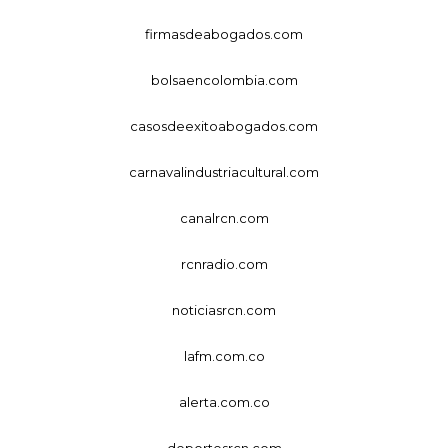
firmasdeabogados.com
bolsaencolombia.com
casosdeexitoabogados.com
carnavalindustriacultural.com
canalrcn.com
rcnradio.com
noticiasrcn.com
lafm.com.co
alerta.com.co