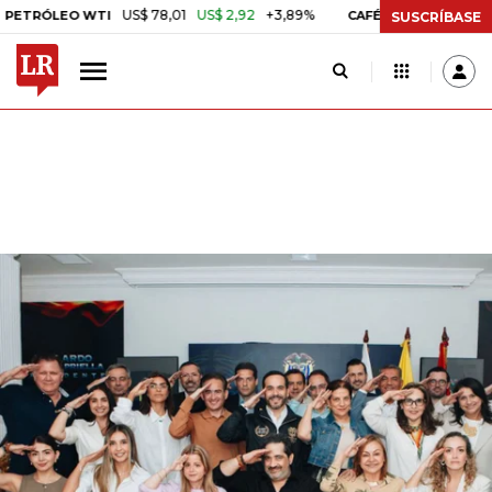
US$ 78,01
US$ 2,92
+3,89%
US$ 3,80
TI
CAFÉ COLOMBIAN MILDS
SUSCRÍBASE