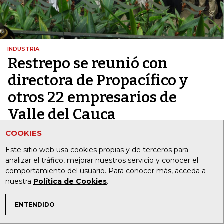
INDUSTRIA
Restrepo se reunió con
directora de Propacífico y
otros 22 empresarios de
Valle del Cauca
COOKIES
Como parte del balance de la reunión, el
vicepresidente electo detalló que se fortalecerá el
Este sitio web usa cookies propias y de terceros para
tren de cercanías y la conectividad, además de que se
analizar el tráfico, mejorar nuestros servicio y conocer el
impulsará la biodiversidad
comportamiento del usuario. Para conocer más, acceda a
nuestra
Política de Cookies
.
HACIENDA
Exdirector de Fedesarrollo califica como
ENTENDIDO
"necesaria" la eliminación de impuesto al
patrimonio