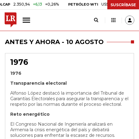
2.350,94
+6,13
+0,26%
US$ 78,18
US$ 0,17
+
AP
PETRÓLEO WTI
SUSCRÍBASE
ANTES Y AHORA - 10 AGOSTO
1976
1976
Transparencia electoral
Alfonso López destacó la importancia del Tribunal de
Garantías Electorales para asegurar la transparencia y el
respeto por las normas durante el proceso electoral.
Reto energético
El Congreso Nacional de Ingeniería analizará en
Armenia la crisis energética del país y debatirá
soluciones para enfrentar la escasez de recursos.