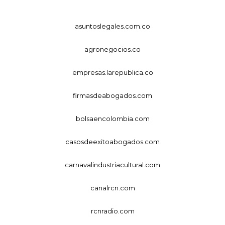
asuntoslegales.com.co
agronegocios.co
empresas.larepublica.co
firmasdeabogados.com
bolsaencolombia.com
casosdeexitoabogados.com
carnavalindustriacultural.com
canalrcn.com
rcnradio.com