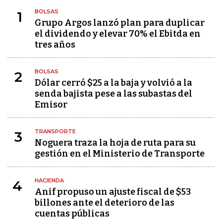
BOLSAS
1
Grupo Argos lanzó plan para duplicar
el dividendo y elevar 70% el Ebitda en
tres años
BOLSAS
2
Dólar cerró $25 a la baja y volvió a la
senda bajista pese a las subastas del
Emisor
TRANSPORTE
3
Noguera traza la hoja de ruta para su
gestión en el Ministerio de Transporte
HACIENDA
4
Anif propuso un ajuste fiscal de $53
billones ante el deterioro de las
cuentas públicas