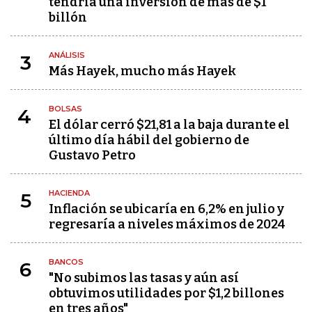
tendría una inversión de más de $1
billón
ANÁLISIS
3
Más Hayek, mucho más Hayek
BOLSAS
4
El dólar cerró $21,81 a la baja durante el
último día hábil del gobierno de
Gustavo Petro
HACIENDA
5
Inflación se ubicaría en 6,2% en julio y
regresaría a niveles máximos de 2024
BANCOS
6
"No subimos las tasas y aún así
obtuvimos utilidades por $1,2 billones
en tres años"