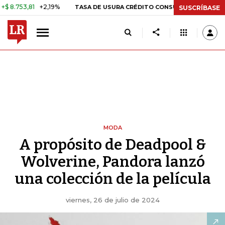
,81
+2,19%
29,66%
+0,87%
+
TASA DE USURA CRÉDITO CONSUMO
SUSCRÍBASE
MODA
A propósito de Deadpool &
Wolverine, Pandora lanzó
una colección de la película
viernes, 26 de julio de 2024