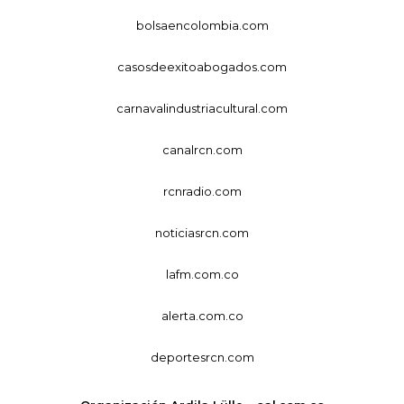
bolsaencolombia.com
casosdeexitoabogados.com
carnavalindustriacultural.com
canalrcn.com
rcnradio.com
noticiasrcn.com
lafm.com.co
alerta.com.co
deportesrcn.com