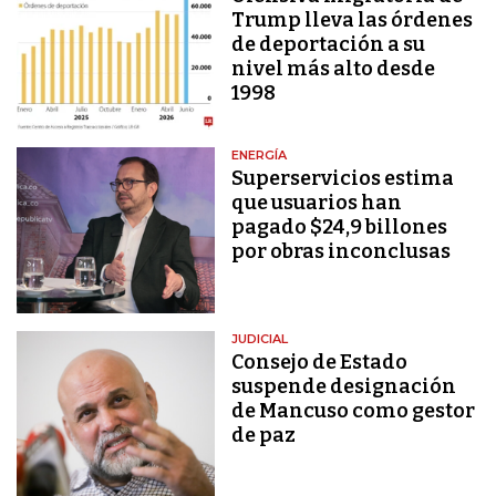
Trump lleva las órdenes
de deportación a su
nivel más alto desde
1998
ENERGÍA
Superservicios estima
que usuarios han
pagado $24,9 billones
por obras inconclusas
JUDICIAL
Consejo de Estado
suspende designación
de Mancuso como gestor
de paz