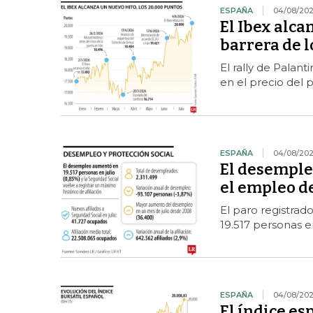
ESPAÑA
04/08/20
El Ibex alca
barrera de l
El rally de Palant
en el precio del 
ESPAÑA
04/08/20
El desempleo
el empleo d
El paro registrad
19.517 personas e
ESPAÑA
04/08/20
El índice es