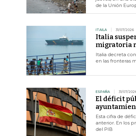
de la Unión Euro
ITAILA
31/07/2026
Italia suspe
migratoria 
Italia decreta co
en las fronteras m
ESPAÑA
31/07/202
El déficit p
ayuntamiento
Esta cifra de défi
anterior. En los 
del PIB