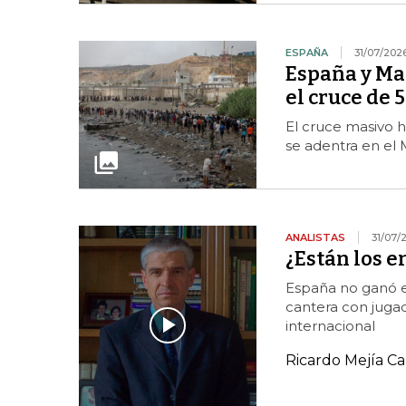
ESPAÑA
31/07/202
España y Mar
el cruce de 
El cruce masivo h
se adentra en el
ANALISTAS
31/07/
¿Están los 
España no ganó e
cantera con jugad
internacional
Ricardo Mejía C