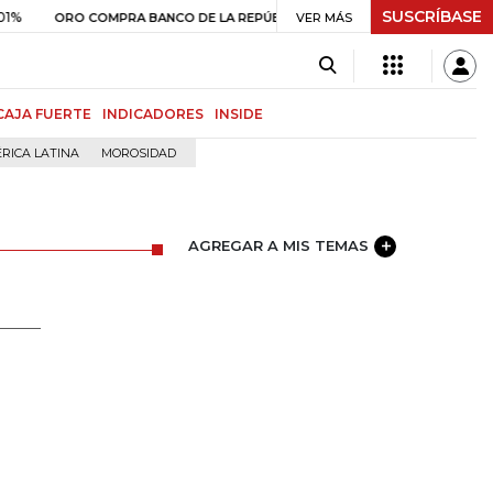
SUSCRÍBASE
$ 399.745,16
+$ 2.295,71
+0,58%
O COMPRA BANCO DE LA REPÚBLICA
VER MÁS
CAJA FUERTE
INDICADORES
INSIDE
RICA LATINA
MOROSIDAD
AGREGAR A MIS TEMAS