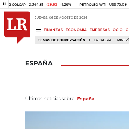
2.344,81
-29,92
-1,26%
US$ 75,09
-US$ 0,24
LCAP
PETRÓLEO WTI
JUEVES, 06 DE AGOSTO DE 2026
FINANZAS
ECONOMÍA
EMPRESAS
OCIO
G
TEMAS DE CONVERSACIÓN
LA CALERA
MINER
ESPAÑA
Últimas noticias sobre:
España