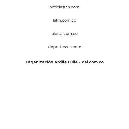
noticiasrcn.com
lafm.com.co
alerta.com.co
deportesrcn.com
Organización Ardila Lülle - oal.com.co