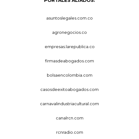
PORTALES ALIADOS:
asuntoslegales.com.co
agronegocios.co
empresas.larepublica.co
firmasdeabogados.com
bolsaencolombia.com
casosdeexitoabogados.com
carnavalindustriacultural.com
canalrcn.com
rcnradio.com