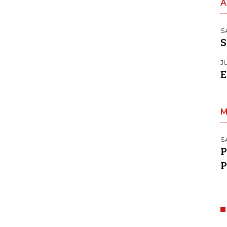
A
S
S
J
E
M
S
P
P