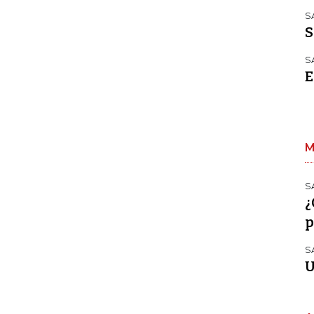
S
S
S
E
M
S
¿
p
S
U