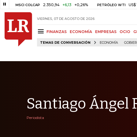
2.350,94
+6,13
+0,26%
US$ 78,01
US
MSCI COLCAP
PETRÓLEO WTI
VIERNES, 07 DE AGOSTO DE 2026
FINANZAS
ECONOMÍA
EMPRESAS
OCIO
G
TEMAS DE CONVERSACIÓN
ECONOMÍA
GOBIE
Santiago Ángel 
Periodista