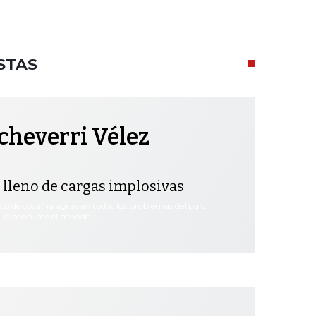
STAS
cheverri Vélez
 lleno de cargas implosivas
ico de cocaína agravan todos los problemas del país.
 que consume el mundo