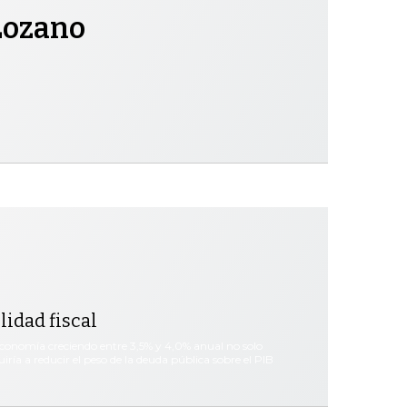
 Lozano
lidad fiscal
conomía creciendo entre 3,5% y 4,0% anual no solo
iría a reducir el peso de la deuda pública sobre el PIB