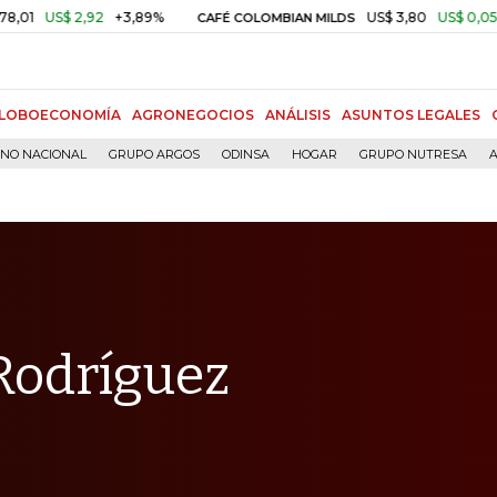
$ 2,92
+3,89%
US$ 3,80
US$ 0,05
+1,40%
CAFÉ COLOMBIAN MILDS
LOBOECONOMÍA
AGRONEGOCIOS
ANÁLISIS
ASUNTOS LEGALES
RNO NACIONAL
GRUPO ARGOS
ODINSA
HOGAR
GRUPO NUTRESA
A
Rodríguez