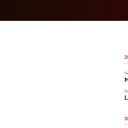
J
S
M
S
L
J