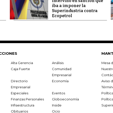
intervino en sanción que
iba a imponer la
Superindustria contra
Ecopetrol
CCIONES
MANT
Alta Gerencia
Análisis
Mesa d
Caja Fuerte
Comunidad
Nuestr
Empresarial
Contác
Directorio
Economía
Aviso 
Empresarial
Términ
Especiales
Eventos
Políti
Finanzas Personales
Globoeconomía
Polític
Infraestructura
Inside
Superi
Obituarios
Ocio