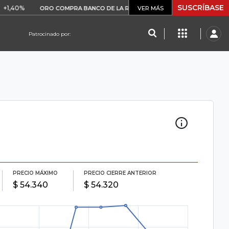
SUSCRÍBASE
0%
$ 408.498,97
+$ 8.753,81
ORO COMPRA BANCO DE LA REPÚBLICA
VER MÁS
Patrocinado por:
PRECIO MÁXIMO
PRECIO CIERRE ANTERIOR
$ 54.340
$ 54.320