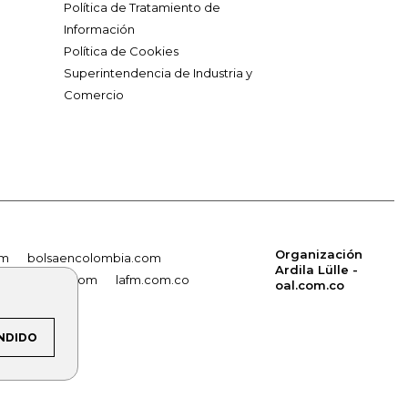
Política de Tratamiento de
Información
Política de Cookies
Superintendencia de Industria y
Comercio
Organización
om
bolsaencolombia.com
Ardila Lülle -
noticiasrcn.com
lafm.com.co
oal.com.co
NDIDO