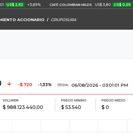
S$ 2,92
+3,89%
US$ 3,80
US$ 0,05
+1,4
CAFÉ COLOMBIAN MILDS
MIENTO ACCIONARIO
GRUPOSURA
0
-$ 720
-1,33%
06/08/2026 - 03:01:01 PM
FECHA:
VOLUMEN
PRECIO MÍNIMO
PRECIO MEDIO
$ 988.123.440,00
$ 53.540
$ 0