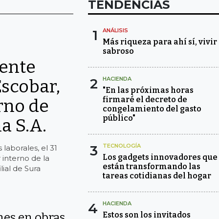
TENDENCIAS
1
ANÁLISIS
Más riqueza para ahí sí, vivir
sabroso
ente
2
HACIENDA
Escobar,
"En las próximas horas
firmaré el decreto de
rno de
congelamiento del gasto
público"
a S.A.
3
TECNOLOGÍA
laborales, el 31
Los gadgets innovadores que
 interno de la
están transformando las
lial de Sura
tareas cotidianas del hogar
4
HACIENDA
Estos son los invitados
nes en obras