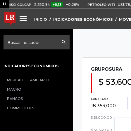
2.350,94
+6,13
+0,26%
US$ 78,01
U
SCI COLCAP
PETRÓLEO WTI
INICIO
INDICADORES ECONÓMICOS
MOVI
Buscar indicador
INDICADORES ECONÓMICOS
GRUPOSURA
$ 53.60
MERCADO CAMBIARIO
MACRO
BANCOS
CANTIDAD
18.353,000
COMMODITIES