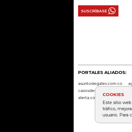
SUSCRÍBASE
PORTALES ALIADOS:
asuntoslegales.com.co
a
casosdeexitoabogados.co
COOKIES
alerta.com.co
deportesr
Este sitio web
tráfico, mejor
usuario. Para