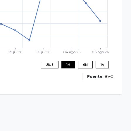
Ult. 5
1M
6M
1A
Fuente:
BVC