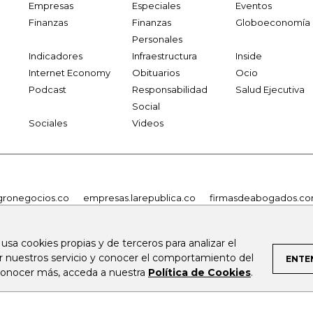
Empresas
Especiales
Eventos
Finanzas
Finanzas
Globoeconomía
Personales
Indicadores
Infraestructura
Inside
Internet Economy
Obituarios
Ocio
Podcast
Responsabilidad
Salud Ejecutiva
Social
Sociales
Videos
gronegocios.co
empresas.larepublica.co
firmasdeabogados.c
m
carnavalindustriacultural.com
canalrcn.com
rcnradio.com
cn.com
 usa cookies propias y de terceros para analizar el
ar nuestros servicio y conocer el comportamiento del
ENTE
 conocer más, acceda a nuestra
Política de Cookies
.