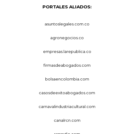
PORTALES ALIADOS:
asuntoslegales.com.co
agronegocios.co
empresas.larepublica.co
firmasdeabogados.com
bolsaencolombia.com
casosdeexitoabogados.com
carnavalindustriacultural.com
canalrcn.com
rcnradio.com