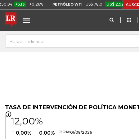
94
+6,13
+0,26%
US$ 78,01
US$ 2,92
+3,89%
PETRÓLEO WTI
SUSCR
Buscar indicador
TASA DE INTERVENCIÓN DE POLÍTICA MONE
12,00%
0,00%
0,00%
FECHA:
01/08/2026