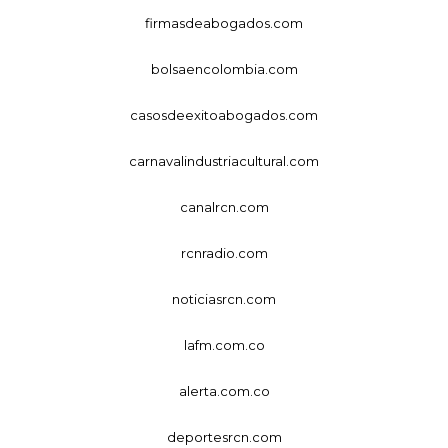
firmasdeabogados.com
bolsaencolombia.com
casosdeexitoabogados.com
carnavalindustriacultural.com
canalrcn.com
rcnradio.com
noticiasrcn.com
lafm.com.co
alerta.com.co
deportesrcn.com