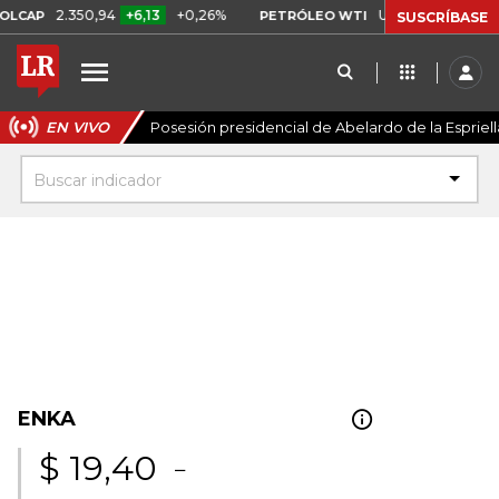
2.350,94
+6,13
+0,26%
US$ 78,01
US$ 2,92
AP
PETRÓLEO WTI
SUSCRÍBASE
EN VIVO
Posesión presidencial de Abelardo de la Espriell
Buscar indicador
ENKA
$ 19,40