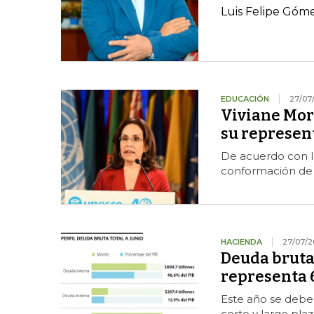
Luis Felipe Góm
EDUCACIÓN
27/07
Viviane Mora
su represen
De acuerdo con l
conformación de l
HACIENDA
27/07/2
Deuda bruta 
representa 6
Este año se debe
corto y largo plaz