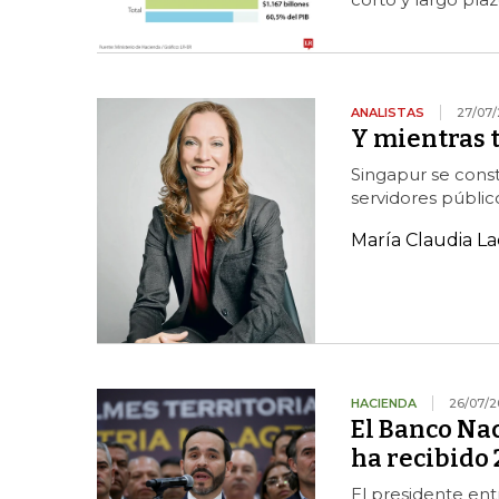
ANALISTAS
27/07/
Y mientras t
Singapur se cons
servidores público
María Claudia L
HACIENDA
26/07/2
El Banco Na
ha recibido 
El presidente entr