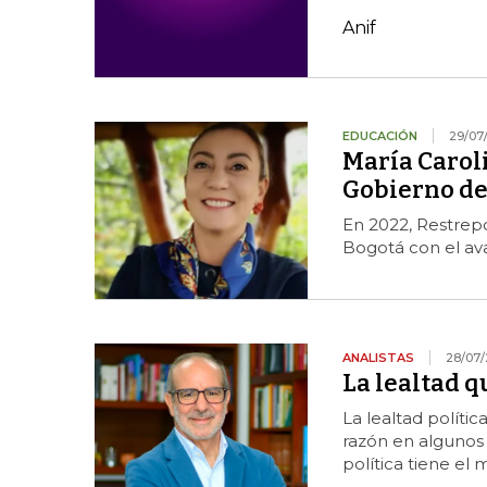
Anif
EDUCACIÓN
29/07
María Caroli
Gobierno de 
En 2022, Restrep
Bogotá con el ava
ANALISTAS
28/07/
La lealtad q
La lealtad polític
razón en algunos 
política tiene e