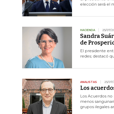
elección será el 
HACIENDA
25/07/2
Sandra Suáre
de Prosperi
El presidente ent
redes; destacó qu
ANALISTAS
25/07/
Los acuerdo
Los Acuerdos no r
menos sanguinari
grupos ilegales a