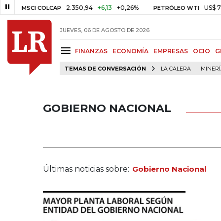
2.350,94
+6,13
+0,26%
US$ 78,01
US$ 
CI COLCAP
PETRÓLEO WTI
JUEVES, 06 DE AGOSTO DE 2026
FINANZAS
ECONOMÍA
EMPRESAS
OCIO
G
TEMAS DE CONVERSACIÓN
LA CALERA
MINER
GOBIERNO NACIONAL
Últimas noticias sobre:
Gobierno Nacional