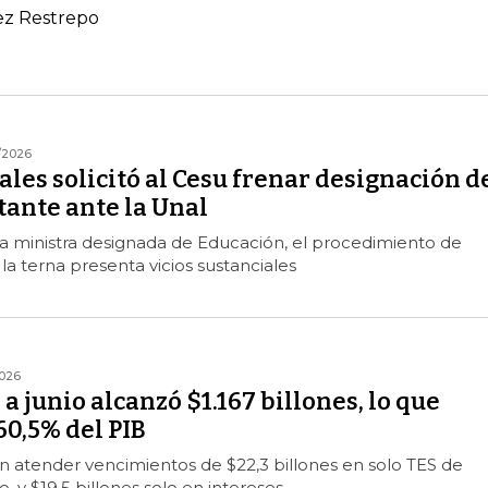
ez Restrepo
/2026
les solicitó al Cesu frenar designación d
tante ante la Unal
a ministra designada de Educación, el procedimiento de
a terna presenta vicios sustanciales
026
a junio alcanzó $1.167 billones, lo que
0,5% del PIB
n atender vencimientos de $22,3 billones en solo TES de
o, y $19,5 billones solo en intereses