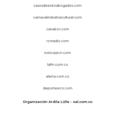
casosdeexitoabogados.com
carnavalindustriacultural.com
canalrcn.com
rcnradio.com
noticiasrcn.com
lafm.com.co
alerta.com.co
deportesrcn.com
Organización Ardila Lülle - oal.com.co