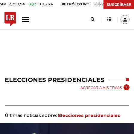
.350,94
+6,13
+0,26%
US$ 78,01
US$ 2,92
+3,89%
PETRÓLEO WTI
SUSCRÍBASE
ELECCIONES PRESIDENCIALES
AGREGAR A MIS TEMAS
Últimas noticias sobre:
Elecciones presidenciales