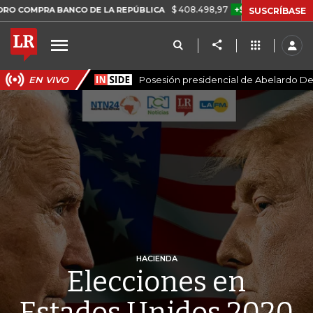
$ 408.498,97
+$ 8.753,81
+2,19%
RA BANCO DE LA REPÚBLICA
TA
SUSCRÍBASE
EN VIVO
Posesión presidencial de Abelardo De 
HACIENDA
Elecciones en