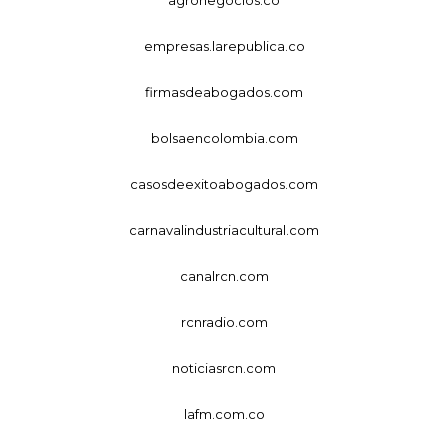
agronegocios.co
empresas.larepublica.co
firmasdeabogados.com
bolsaencolombia.com
casosdeexitoabogados.com
carnavalindustriacultural.com
canalrcn.com
rcnradio.com
noticiasrcn.com
lafm.com.co