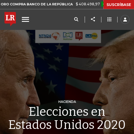
$ 408.498,97
+$ 8.753,81
+2,19%
RA BANCO DE LA REPÚBLICA
T
SUSCRÍBASE
HACIENDA
Elecciones en
Estados Unidos 2020