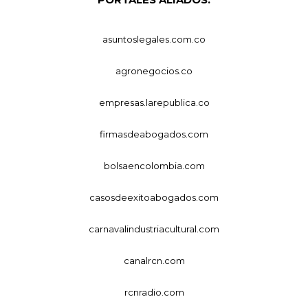
asuntoslegales.com.co
agronegocios.co
empresas.larepublica.co
firmasdeabogados.com
bolsaencolombia.com
casosdeexitoabogados.com
carnavalindustriacultural.com
canalrcn.com
rcnradio.com