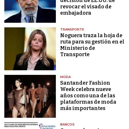
decisión de EE.UU. de
revocar el visado de
embajadora
TRANSPORTE
Noguera traza la hoja de
ruta para su gestión en el
Ministerio de
Transporte
MODA
Santander Fashion
Week celebra nueve
años como una de las
plataformas de moda
más importantes
BANCOS