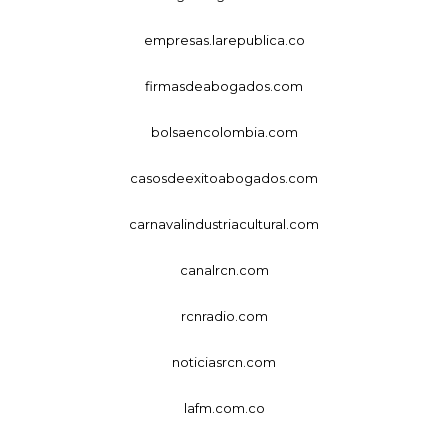
empresas.larepublica.co
firmasdeabogados.com
bolsaencolombia.com
casosdeexitoabogados.com
carnavalindustriacultural.com
canalrcn.com
rcnradio.com
noticiasrcn.com
lafm.com.co