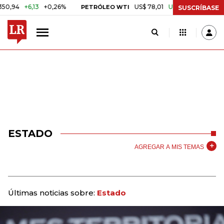
+6,13
+0,26%
US$ 78,01
US$ 2,92
+3,89%
PETRÓLEO WTI
CAF
SUSCRÍBASE
ESTADO
AGREGAR A MIS TEMAS
Últimas noticias sobre:
Estado