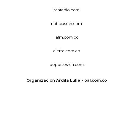
rcnradio.com
noticiasrcn.com
lafm.com.co
alerta.com.co
deportesrcn.com
Organización Ardila Lülle - oal.com.co