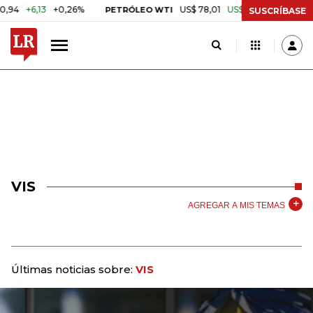
6,13
+0,26%
US$ 78,01
US$ 2,92
+3,89%
PETRÓLEO WTI
CAFÉ
SUSCRÍBASE
VIS
AGREGAR A MIS TEMAS
Últimas noticias sobre:
VIS