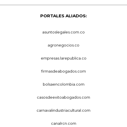
PORTALES ALIADOS:
asuntoslegales.com.co
agronegocios.co
empresas.larepublica.co
firmasdeabogados.com
bolsaencolombia.com
casosdeexitoabogados.com
carnavalindustriacultural.com
canalrcn.com