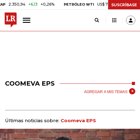
50,94
+6,13
+0,26%
US$ 78,01
US$ 2,92
+3,89%
PETRÓLEO WTI
SUSCRÍBASE
COOMEVA EPS
AGREGAR A MIS TEMAS
Últimas noticias sobre:
Coomeva EPS