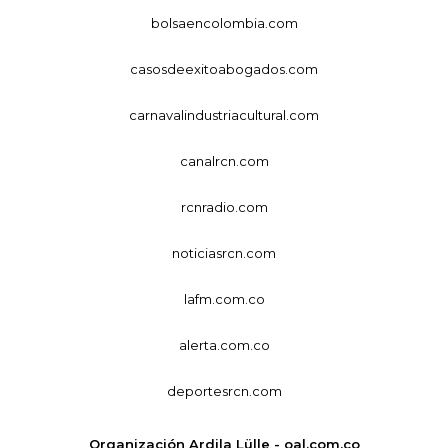
bolsaencolombia.com
casosdeexitoabogados.com
carnavalindustriacultural.com
canalrcn.com
rcnradio.com
noticiasrcn.com
lafm.com.co
alerta.com.co
deportesrcn.com
Organización Ardila Lülle - oal.com.co