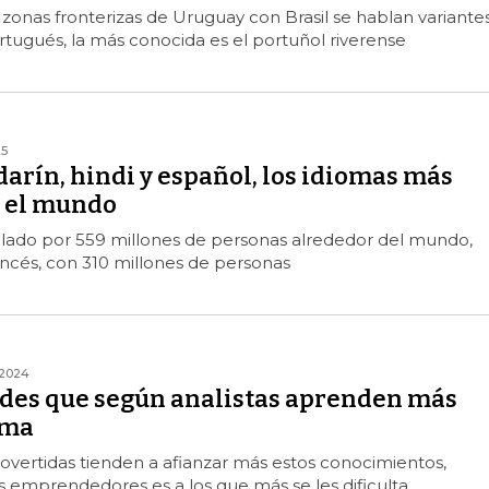
 zonas fronterizas de Uruguay con Brasil se hablan variante
tugués, la más conocida es el portuñol riverense
25
arín, hindi y español, los idiomas más
 el mundo
blado por 559 millones de personas alrededor del mundo,
ancés, con 310 millones de personas
/2024
des que según analistas aprenden más
oma
overtidas tienden a afianzar más estos conocimientos,
s emprendedores es a los que más se les dificulta