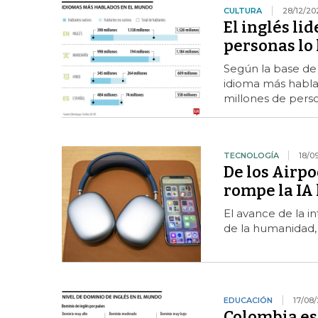
CULTURA
28/12/20
El inglés li
personas lo
Según la base de
idioma más hablad
millones de pers
TECNOLOGÍA
18/0
De los Airpo
rompe la IA 
El avance de la in
de la humanidad, 
EDUCACIÓN
17/08
Colombia es