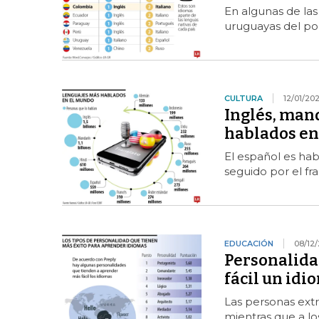
En algunas de las
uruguayas del por
CULTURA
12/01/20
Inglés, mand
hablados en
El español es ha
seguido por el fr
EDUCACIÓN
08/12
Personalida
fácil un idi
Las personas extr
mientras que a lo