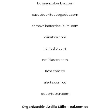
bolsaencolombia.com
casosdeexitoabogados.com
carnavalindustriacultural.com
canalrcn.com
rcnradio.com
noticiasrcn.com
lafm.com.co
alerta.com.co
deportesrcn.com
Organización Ardila Lülle - oal.com.co