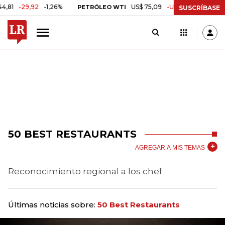
29,92
-1,26%
US$ 75,09
-US$ 0,24
-0,32%
PETRÓLEO WTI
CA
SUSCRÍBASE
50 BEST RESTAURANTS
AGREGAR A MIS TEMAS
Reconocimiento regional a los chef
Últimas noticias sobre:
50 Best Restaurants