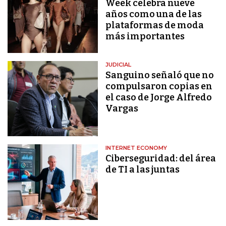
Week celebra nueve
años como una de las
plataformas de moda
más importantes
JUDICIAL
Sanguino señaló que no
compulsaron copias en
el caso de Jorge Alfredo
Vargas
INTERNET ECONOMY
Ciberseguridad: del área
de TI a las juntas