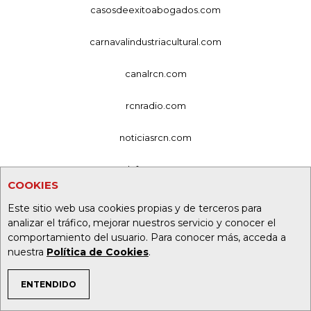
casosdeexitoabogados.com
carnavalindustriacultural.com
canalrcn.com
rcnradio.com
noticiasrcn.com
lafm.com.co
COOKIES
alerta.com.co
Este sitio web usa cookies propias y de terceros para
analizar el tráfico, mejorar nuestros servicio y conocer el
deportesrcn.com
comportamiento del usuario. Para conocer más, acceda a
nuestra
Política de Cookies
.
Organización Ardila Lülle - oal.com.co
ENTENDIDO
TEMAS DE INTERÉS