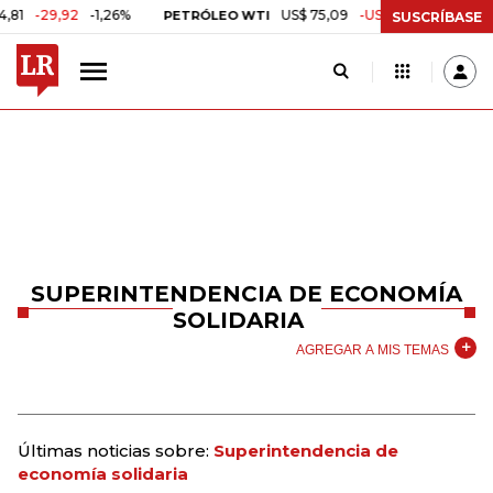
9,92
-1,26%
US$ 75,09
-US$ 0,24
-0,32%
PETRÓLEO WTI
CAF
SUSCRÍBASE
SUPERINTENDENCIA DE ECONOMÍA
SOLIDARIA
AGREGAR A MIS TEMAS
Últimas noticias sobre:
Superintendencia de
economía solidaria