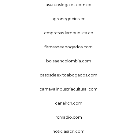
asuntoslegales.com.co
agronegocios.co
empresas.larepublica.co
firmasdeabogados.com
bolsaencolombia.com
casosdeexitoabogados.com
carnavalindustriacultural.com
canalrcn.com
rcnradio.com
noticiasrcn.com