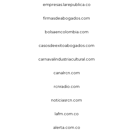
empresas.larepublica.co
firmasdeabogados.com
bolsaencolombia.com
casosdeexitoabogados.com
carnavalindustriacultural.com
canalrcn.com
rcnradio.com
noticiasrcn.com
lafm.com.co
alerta.com.co