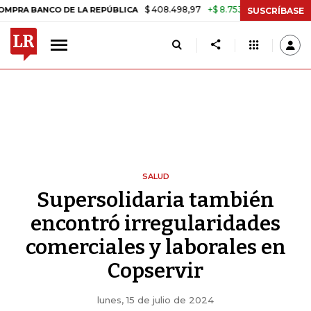
$ 408.498,97
+$ 8.753,81
+2,19%
NCO DE LA REPÚBLICA
TASA DE 
SUSCRÍBASE
SALUD
Supersolidaria también
encontró irregularidades
comerciales y laborales en
Copservir
lunes, 15 de julio de 2024