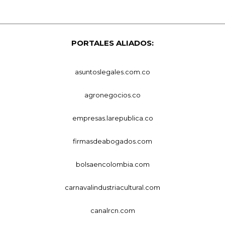
PORTALES ALIADOS:
asuntoslegales.com.co
agronegocios.co
empresas.larepublica.co
firmasdeabogados.com
bolsaencolombia.com
carnavalindustriacultural.com
canalrcn.com