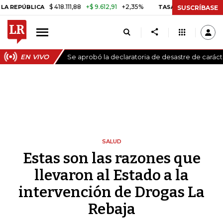
$ 418.111,88
+$ 9.612,91
+2,35%
LICA
TASA DE USURA CRÉDITO CO
SUSCRÍBASE
EN VIVO
Se aprobó la declaratoria de desastre de carác
SALUD
Estas son las razones que
llevaron al Estado a la
intervención de Drogas La
Rebaja