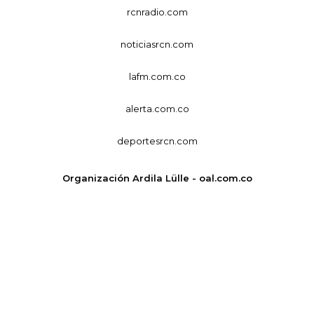
rcnradio.com
noticiasrcn.com
lafm.com.co
alerta.com.co
deportesrcn.com
Organización Ardila Lülle - oal.com.co