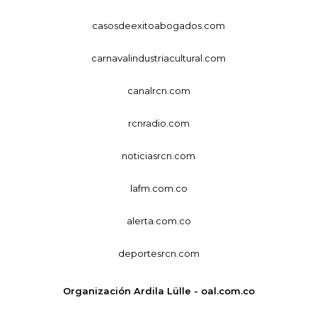
casosdeexitoabogados.com
carnavalindustriacultural.com
canalrcn.com
rcnradio.com
noticiasrcn.com
lafm.com.co
alerta.com.co
deportesrcn.com
Organización Ardila Lülle - oal.com.co