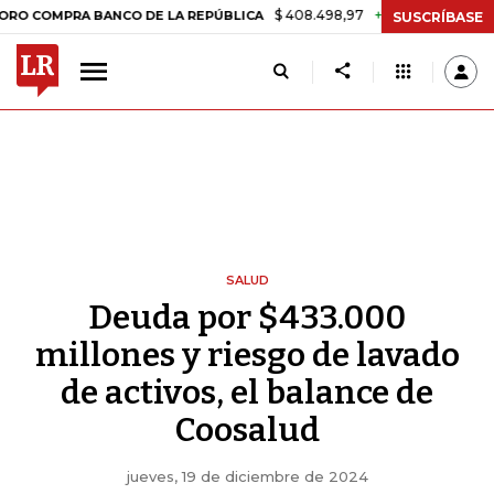
$ 408.498,97
+$ 8.753,81
+2,19%
PRA BANCO DE LA REPÚBLICA
TA
SUSCRÍBASE
SALUD
Deuda por $433.000
millones y riesgo de lavado
de activos, el balance de
Coosalud
jueves, 19 de diciembre de 2024