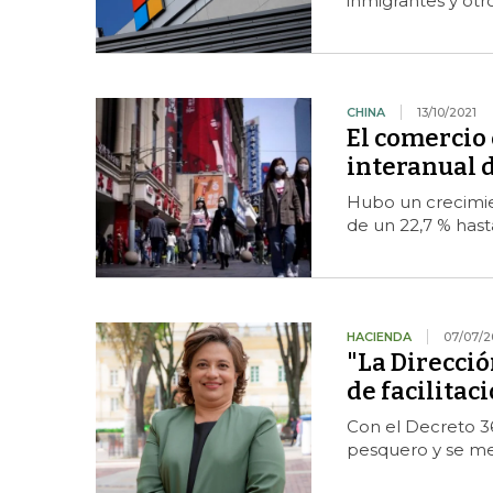
inmigrantes y ot
CHINA
13/10/2021
El comercio
interanual 
Hubo un crecimie
de un 22,7 % hast
HACIENDA
07/07/2
"La Direcci
de facilitac
Con el Decreto 36
pesquero y se mej