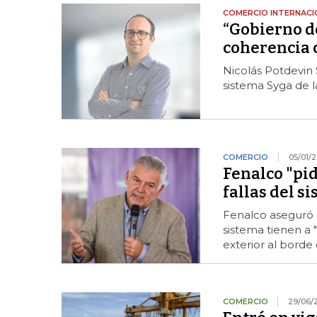
COMERCIO INTERNACI
“Gobierno d
coherencia 
Nicolás Potdevin 
sistema Syga de l
COMERCIO
05/01/
Fenalco "pid
fallas del s
Fenalco aseguró q
sistema tienen a 
exterior al borde
COMERCIO
29/06/