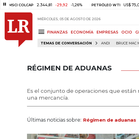
2.344,81
-29,92
-1,26%
US$ 75,09
-US$ 0
 COLCAP
PETRÓLEO WTI
MIÉRCOLES, 05 DE AGOSTO DE 2026
FINANZAS
ECONOMÍA
EMPRESAS
OCIO
G
TEMAS DE CONVERSACIÓN
ANDI
BRUCE MAC 
RÉGIMEN DE ADUANAS
Es el conjunto de operaciones que están 
una mercancía.
Últimas noticias sobre:
Régimen de aduanas