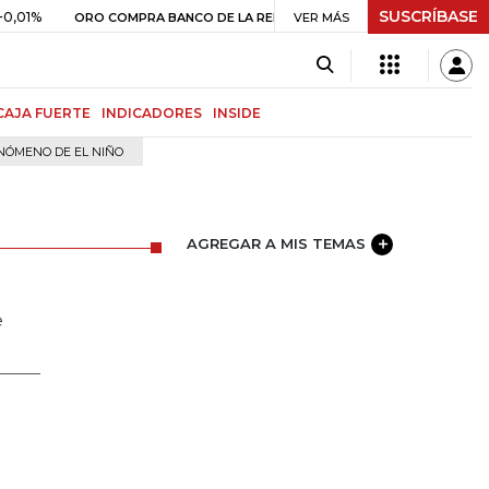
SUSCRÍBASE
$ 399.745,16
+$ 2.295,71
+0,58%
ORO COMPRA BANCO DE LA REPÚBLICA
VER MÁS
CAJA FUERTE
INDICADORES
INSIDE
NÓMENO DE EL NIÑO
AGREGAR A MIS TEMAS
e