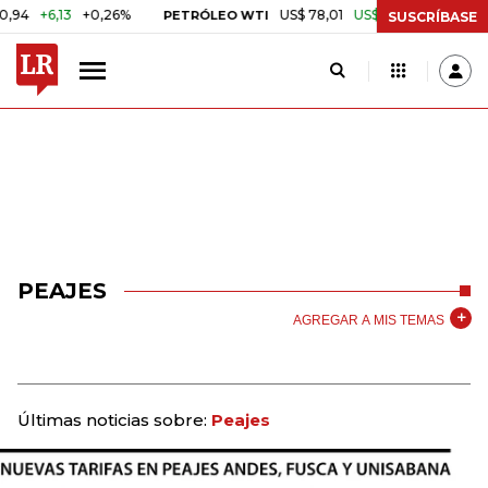
+6,13
+0,26%
US$ 78,01
US$ 2,92
+3,89%
PETRÓLEO WTI
CAF
SUSCRÍBASE
PEAJES
AGREGAR A MIS TEMAS
Últimas noticias sobre:
Peajes