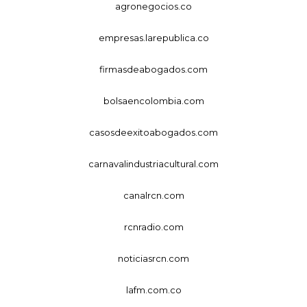
agronegocios.co
empresas.larepublica.co
firmasdeabogados.com
bolsaencolombia.com
casosdeexitoabogados.com
carnavalindustriacultural.com
canalrcn.com
rcnradio.com
noticiasrcn.com
lafm.com.co