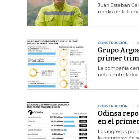
Juan Esteban Call
medio de la llam
CONSTRUCCIÓN
1
Grupo Argos 
primer trim
La compañía cerr
neta controlador
CONSTRUCCIÓN
1
Odinsa repo
en el primer
Los ingresos por 
la recuperación s