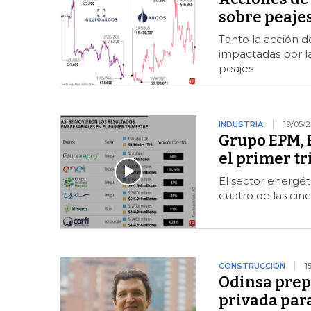
sobre peajes
Tanto la acción d
impactadas por la
peajes
INDUSTRIA
19/05/
Grupo EPM, E
el primer t
El sector energét
cuatro de las ci
CONSTRUCCIÓN
1
Odinsa prep
privada par