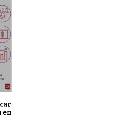
icar
a en