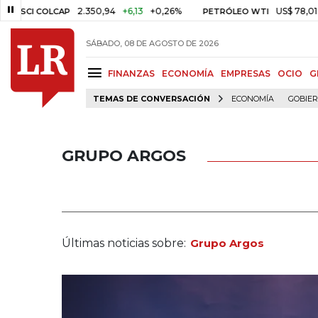
2.350,94
+6,13
+0,26%
US$ 78,01
US$ 2,9
COLCAP
PETRÓLEO WTI
SÁBADO, 08 DE AGOSTO DE 2026
FINANZAS
ECONOMÍA
EMPRESAS
OCIO
G
TEMAS DE CONVERSACIÓN
ECONOMÍA
GOBIE
GRUPO ARGOS
Últimas noticias sobre:
Grupo Argos