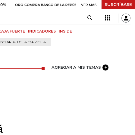
SUSCRÍBASE
$ 408.498,97
+$ 8.753,81
+2,19%
RO COMPRA BANCO DE LA REPÚBLICA
VER MÁS
CAJA FUERTE
INDICADORES
INSIDE
BELARDO DE LA ESPRIELLA
AGREGAR A MIS TEMAS
á