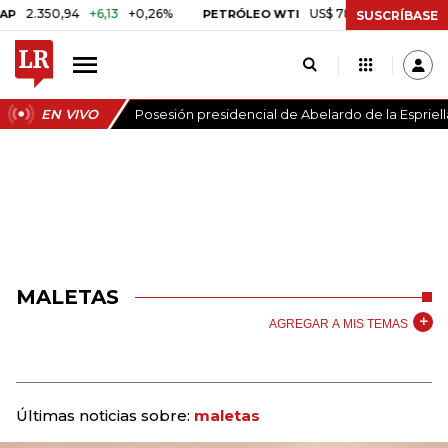
.350,94
+6,13
+0,26%
US$ 78,01
US$ 2,92
+3,89%
PETRÓLEO WTI
SUSCRÍBASE
EN VIVO
Posesión presidencial de Abelardo de la Espriell
MALETAS
AGREGAR A MIS TEMAS
Últimas noticias sobre:
maletas