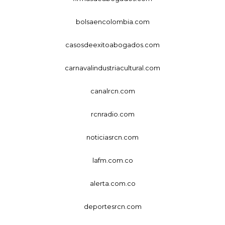
bolsaencolombia.com
casosdeexitoabogados.com
carnavalindustriacultural.com
canalrcn.com
rcnradio.com
noticiasrcn.com
lafm.com.co
alerta.com.co
deportesrcn.com