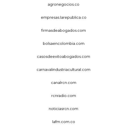
agronegocios.co
empresas.larepublica.co
firmasdeabogados.com
bolsaencolombia.com
casosdeexitoabogados.com
carnavalindustriacultural.com
canalrcn.com
rcnradio.com
noticiasrcn.com
lafm.com.co