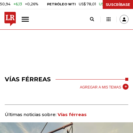
+6,13
+0,26%
US$ 78,01
US$ 2,92
+3,89%
PETRÓLEO WTI
C
SUSCRÍBASE
VÍAS FÉRREAS
AGREGAR A MIS TEMAS
Últimas noticias sobre:
Vías férreas