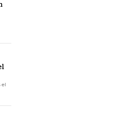
n
el
 el