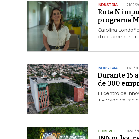
INDUSTRIA
21/12/
Ruta N impu
programa Me
Carolina Londoño,
directamente en 
INDUSTRIA
19/11/2
Durante 15 a
de 300 empr
El centro de inno
inversión extranje
COMERCIO
02/11/2
INNpulsa, r