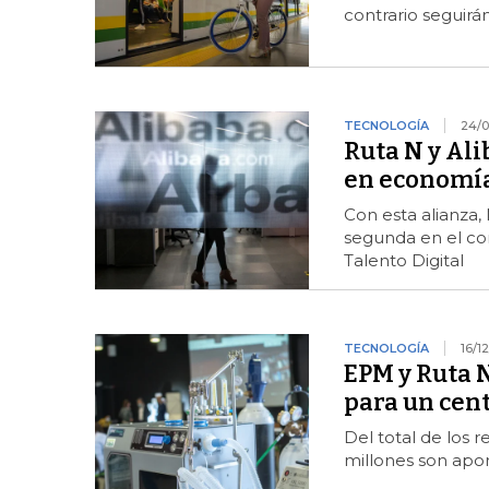
contrario seguirá
TECNOLOGÍA
24/0
Ruta N y Al
en economía
Con esta alianza,
segunda en el co
Talento Digital
TECNOLOGÍA
16/1
EPM y Ruta 
para un cen
Del total de los 
millones son apo