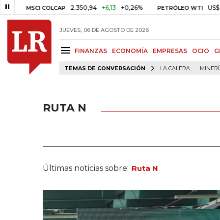
2.350,94
+6,13
+0,26%
US$ 78,01
US$
SCI COLCAP
PETRÓLEO WTI
JUEVES, 06 DE AGOSTO DE 2026
FINANZAS
ECONOMÍA
EMPRESAS
OCIO
G
TEMAS DE CONVERSACIÓN
LA CALERA
MINER
RUTA N
Últimas noticias sobre:
Ruta N