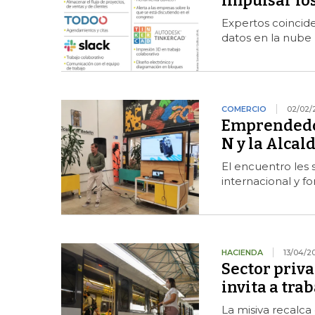
impulsar l
Expertos coincide
datos en la nube 
COMERCIO
02/02/
Emprendedor
N y la Alcal
El encuentro les 
internacional y f
HACIENDA
13/04/2
Sector priva
invita a tra
La misiva recalca 