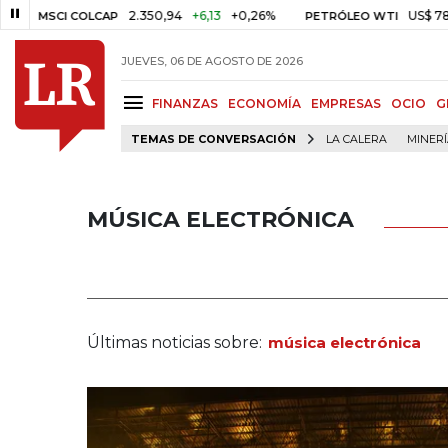
2.350,94
+6,13
+0,26%
US$ 78,01
US$ 2
I COLCAP
PETRÓLEO WTI
JUEVES, 06 DE AGOSTO DE 2026
FINANZAS
ECONOMÍA
EMPRESAS
OCIO
G
TEMAS DE CONVERSACIÓN
LA CALERA
MINER
MÚSICA ELECTRÓNICA
Últimas noticias sobre:
música electrónica