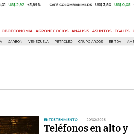
,92
+3,89%
US$ 3,80
US$ 0,05
+1,40%
CAFÉ COLOMBIAN MILDS
LOBOECONOMÍA
AGRONEGOCIOS
ANÁLISIS
ASUNTOS LEGALES
ÍA
CARBÓN
VENEZUELA
PETRÓLEO
GRUPO ARGOS
EBITDA
AMÉ
ENTRETENIMIENTO
20/02/2026
Teléfonos en alto y