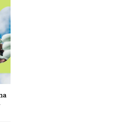
una
l