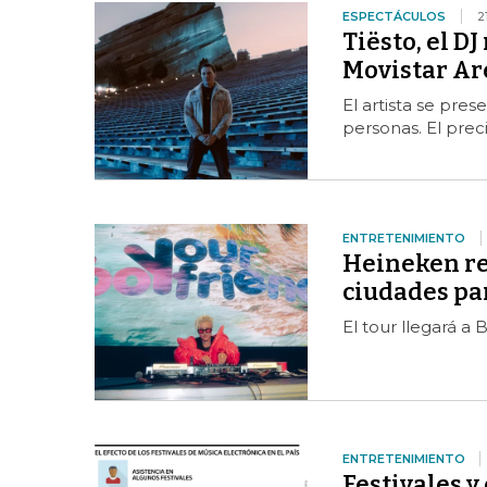
ESPECTÁCULOS
2
Tiësto, el D
Movistar Ar
El artista se pre
personas. El prec
ENTRETENIMIENTO
Heineken rea
ciudades par
El tour llegará a
ENTRETENIMIENTO
Festivales 