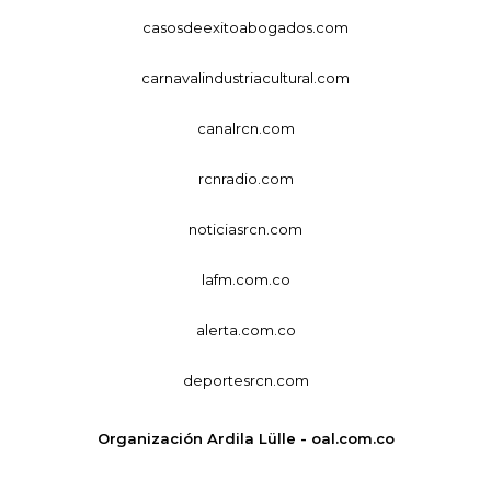
casosdeexitoabogados.com
carnavalindustriacultural.com
canalrcn.com
rcnradio.com
noticiasrcn.com
lafm.com.co
alerta.com.co
deportesrcn.com
Organización Ardila Lülle - oal.com.co