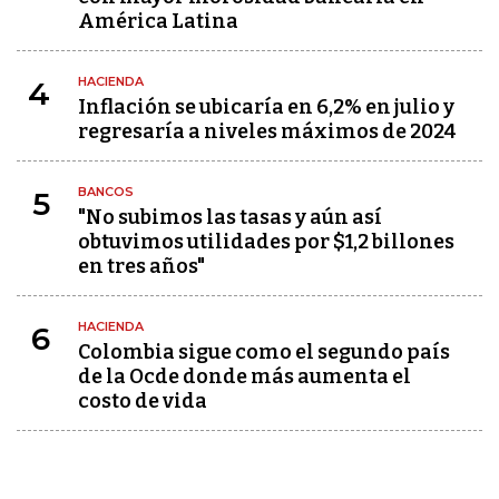
América Latina
HACIENDA
4
Inflación se ubicaría en 6,2% en julio y
regresaría a niveles máximos de 2024
BANCOS
5
"No subimos las tasas y aún así
obtuvimos utilidades por $1,2 billones
en tres años"
HACIENDA
6
Colombia sigue como el segundo país
de la Ocde donde más aumenta el
costo de vida