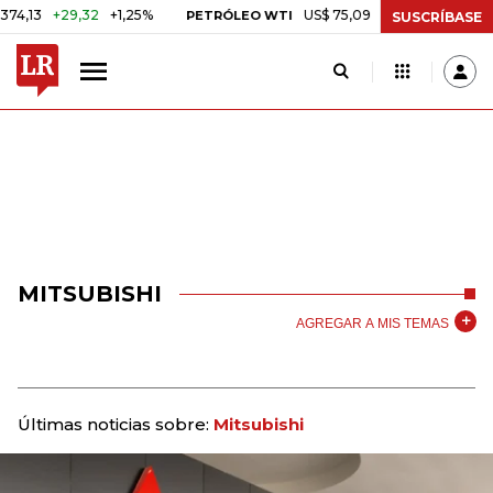
+29,32
+1,25%
US$ 75,09
-US$ 0,24
-0,32%
PETRÓLEO WTI
SUSCRÍBASE
MITSUBISHI
AGREGAR A MIS TEMAS
Últimas noticias sobre:
Mitsubishi