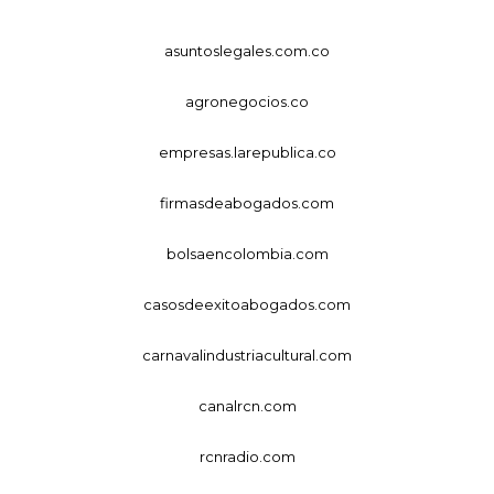
asuntoslegales.com.co
agronegocios.co
empresas.larepublica.co
firmasdeabogados.com
bolsaencolombia.com
casosdeexitoabogados.com
carnavalindustriacultural.com
canalrcn.com
rcnradio.com