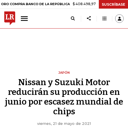
$ 408.498,97
+$ 8.753,81
+2,19%
MPRA BANCO DE LA REPÚBLICA
SUSCRÍBASE
JAPÓN
Nissan y Suzuki Motor
reducirán su producción en
junio por escasez mundial de
chips
viernes, 21 de mayo de 2021