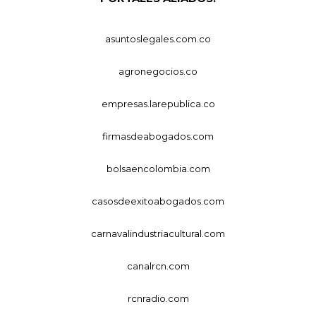
asuntoslegales.com.co
agronegocios.co
empresas.larepublica.co
firmasdeabogados.com
bolsaencolombia.com
casosdeexitoabogados.com
carnavalindustriacultural.com
canalrcn.com
rcnradio.com