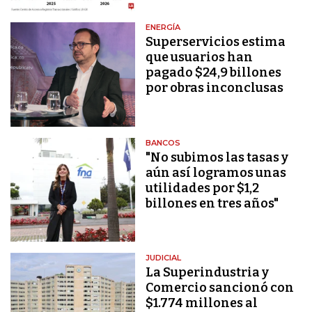
ENERGÍA
Superservicios estima
que usuarios han
pagado $24,9 billones
por obras inconclusas
BANCOS
"No subimos las tasas y
aún así logramos unas
utilidades por $1,2
billones en tres años"
JUDICIAL
La Superindustria y
Comercio sancionó con
$1.774 millones al