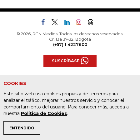
© 2026, RCN Medios. Todos los derechos reservados.
Cr. 13a 37-32, Bogotá
(+57) 1 4227600
SUSCRÍBASE
TODAS LAS SECCIONES
COOKIES
Este sitio web usa cookies propias y de terceros para
Agronegocios
Alta Gerencia
analizar el tráfico, mejorar nuestros servicio y conocer el
comportamiento del usuario. Para conocer más, acceda a
Análisis
Asuntos Legales
nuestra
Política de Cookies
.
Caja Fuerte
Comunidad Empresarial
ENTENDIDO
TEMAS DE INTERÉS