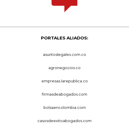
PORTALES ALIADOS:
asuntoslegales.com.co
agronegocios.co
empresas.larepublica.co
firmasdeabogados.com
bolsaencolombia.com
casosdeexitoabogados.com