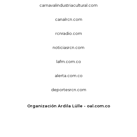
carnavalindustriacultural.com
canalrcn.com
rcnradio.com
noticiasrcn.com
lafm.com.co
alerta.com.co
deportesrcn.com
Organización Ardila Lülle - oal.com.co