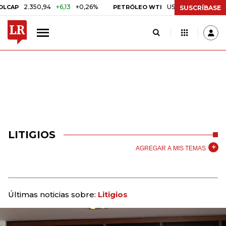
2.350,94
+6,13
+0,26%
US$ 78,01
US$ 2,92
+3,8
PETRÓLEO WTI
SUSCRÍBASE
LITIGIOS
AGREGAR A MIS TEMAS
Últimas noticias sobre:
Litigios