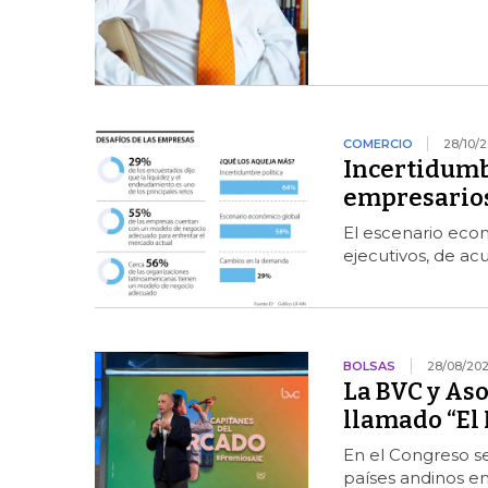
COMERCIO
28/10/
Incertidumbr
empresarios
El escenario eco
ejecutivos, de ac
BOLSAS
28/08/20
La BVC y Aso
llamado “El
En el Congreso se
países andinos en