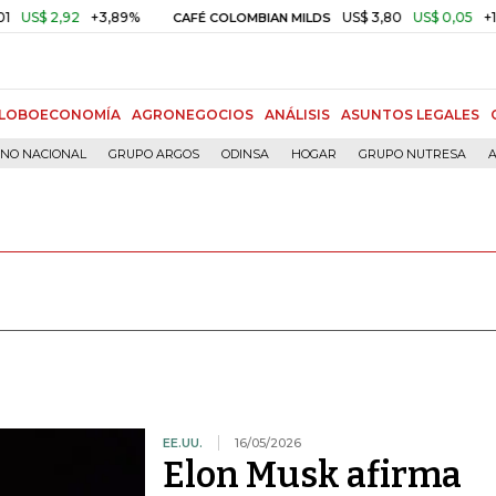
92
+3,89%
US$ 3,80
US$ 0,05
+1,40%
CAFÉ COLOMBIAN MILDS
LOBOECONOMÍA
AGRONEGOCIOS
ANÁLISIS
ASUNTOS LEGALES
RNO NACIONAL
GRUPO ARGOS
ODINSA
HOGAR
GRUPO NUTRESA
A
EE.UU.
16/05/2026
Elon Musk afirma