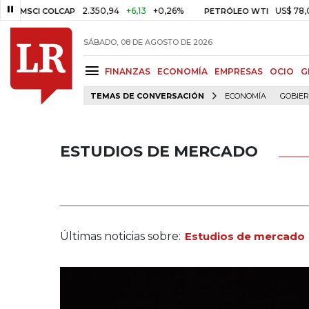
2.350,94
+6,13
+0,26%
US$ 78,01
US$ 2,
 COLCAP
PETRÓLEO WTI
SÁBADO, 08 DE AGOSTO DE 2026
FINANZAS
ECONOMÍA
EMPRESAS
OCIO
G
TEMAS DE CONVERSACIÓN
ECONOMÍA
GOBIE
ESTUDIOS DE MERCADO
Últimas noticias sobre:
Estudios de mercado