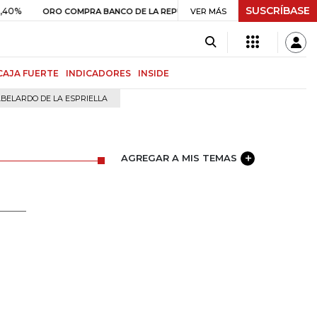
SUSCRÍBASE
$ 408.498,97
+$ 8.753,81
+2,19%
ORO COMPRA BANCO DE LA REPÚBLICA
VER MÁS
CAJA FUERTE
INDICADORES
INSIDE
BELARDO DE LA ESPRIELLA
AGREGAR A MIS TEMAS