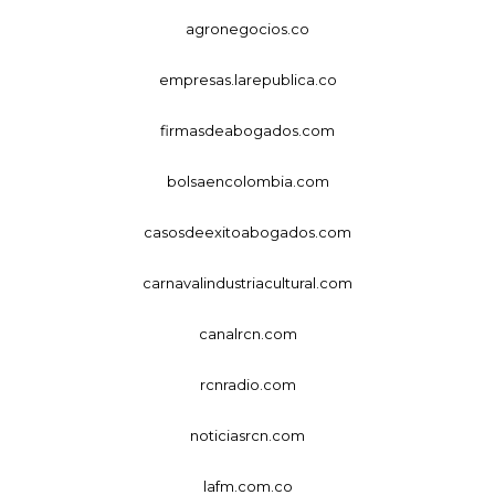
agronegocios.co
empresas.larepublica.co
firmasdeabogados.com
bolsaencolombia.com
casosdeexitoabogados.com
carnavalindustriacultural.com
canalrcn.com
rcnradio.com
noticiasrcn.com
lafm.com.co