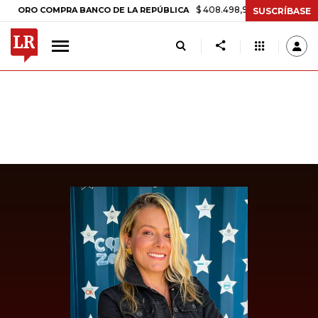
$ 408.498,97
+$ 8.753,81
+2,19%
O COMPRA BANCO DE LA REPÚBLICA
SUSCRÍBASE