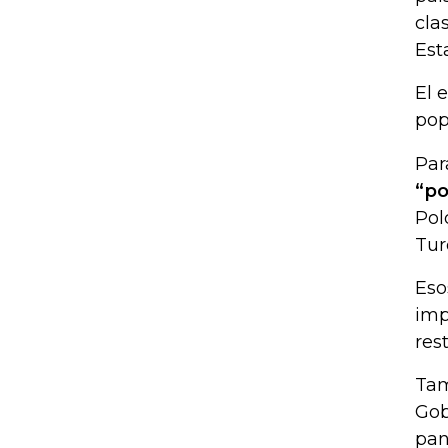
cla
Est
El 
pop
Par
“po
Pol
Tur
Eso
imp
res
Tam
Gob
pan