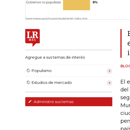
Agregue a sus temas de interés
BLO
Populismo
El 
Estudios de mercado
del
seg
Administre sus temas
Mun
ciu
per
paí