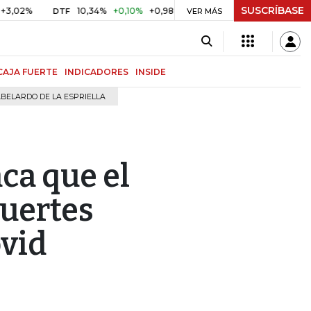
SUSCRÍBASE
2%
10,34%
+0,10%
+0,98%
$ 416,96
+$ 0,05
+0,01%
DTF
UVR
VER MÁS
CAJA FUERTE
INDICADORES
INSIDE
BELARDO DE LA ESPRIELLA
ca que el
uertes
ovid