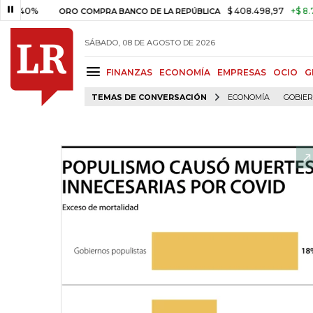
40%
$ 408.498,97
+$ 8.753,81
ORO COMPRA BANCO DE LA REPÚBLICA
SÁBADO, 08 DE AGOSTO DE 2026
FINANZAS
ECONOMÍA
EMPRESAS
OCIO
G
TEMAS DE CONVERSACIÓN
ECONOMÍA
GOBIE