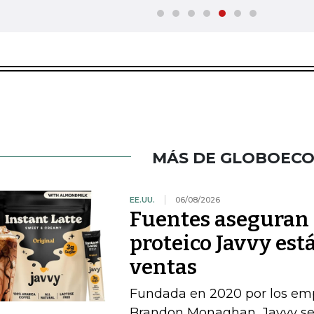
MÁS DE GLOBOEC
EE.UU.
06/08/2026
Fuentes aseguran 
proteico Javvy est
ventas
Fundada en 2020 por los e
Brandon Monaghan, Javvy se 