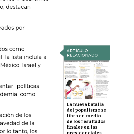
io, destacan
erados por
cados como
ARTÍCULO
RELACIONADO
la lista incluía a
México, Israel y
tar “políticas
andemia, como
La nueva batalla
del populismo se
ción de los
libra en medio
de los resultados
ravedad de la
finales en las
r lo tanto, los
presidenciales