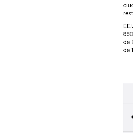
ciu
res
EE.
880
de 
de 