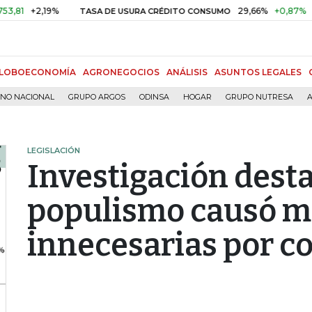
+2,19%
29,66%
+0,87%
+3,0
TASA DE USURA CRÉDITO CONSUMO
LOBOECONOMÍA
AGRONEGOCIOS
ANÁLISIS
ASUNTOS LEGALES
RNO NACIONAL
GRUPO ARGOS
ODINSA
HOGAR
GRUPO NUTRESA
A
LEGISLACIÓN
Investigación desta
populismo causó m
innecesarias por c