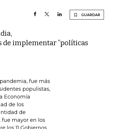
GUARDAR
dia,
s de implementar “políticas
a pandemia, fue más
identes populistas,
 la Economía
dad de los
antidad de
 fue mayor en los
re los 11 Gobiernos