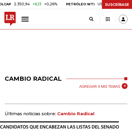
2.350,94
+6,13
+0,26%
US$ 78,01
US$ 2,92
+3,
PETRÓLEO WTI
SUSCRÍBASE
CAMBIO RADICAL
AGREGAR A MIS TEMAS
Últimas noticias sobre:
Cambio Radical