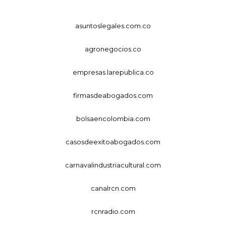
asuntoslegales.com.co
agronegocios.co
empresas.larepublica.co
firmasdeabogados.com
bolsaencolombia.com
casosdeexitoabogados.com
carnavalindustriacultural.com
canalrcn.com
rcnradio.com