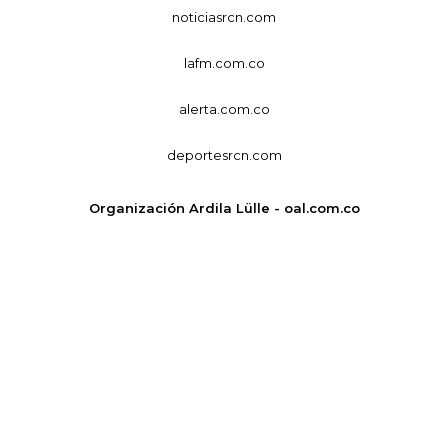
noticiasrcn.com
lafm.com.co
alerta.com.co
deportesrcn.com
Organización Ardila Lülle - oal.com.co