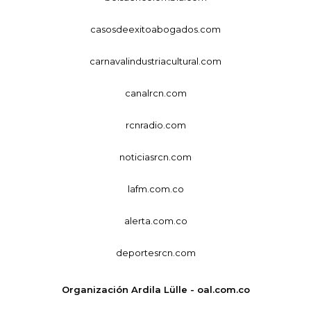
casosdeexitoabogados.com
carnavalindustriacultural.com
canalrcn.com
rcnradio.com
noticiasrcn.com
lafm.com.co
alerta.com.co
deportesrcn.com
Organización Ardila Lülle - oal.com.co