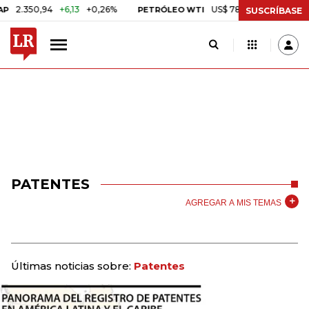
50,94
+6,13
+0,26%
US$ 78,01
US$ 2,92
+3,89%
PETRÓLEO WTI
SUSCRÍBASE
PATENTES
AGREGAR A MIS TEMAS
Últimas noticias sobre:
Patentes