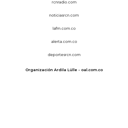
rcnradio.com
noticiasrcn.com
lafm.com.co
alerta.com.co
deportesrcn.com
Organización Ardila Lülle - oal.com.co