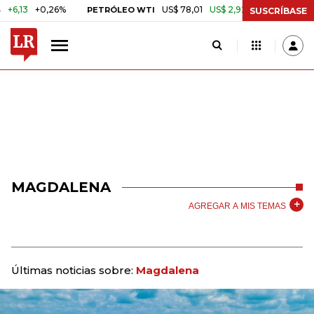
+0,26%
US$ 78,01
US$ 2,92
+3,89%
PETRÓLEO WTI
CAFÉ CO
SUSCRÍBASE
MAGDALENA
AGREGAR A MIS TEMAS
Últimas noticias sobre:
Magdalena