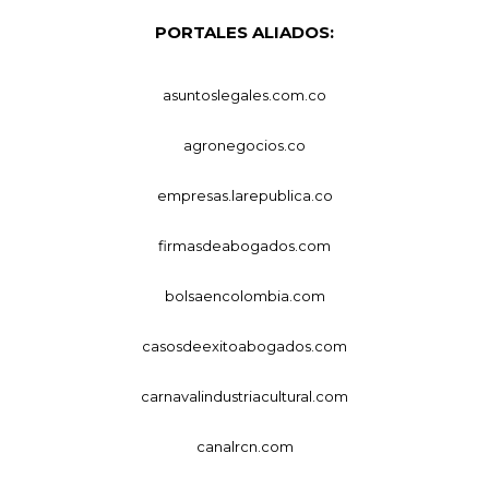
PORTALES ALIADOS:
asuntoslegales.com.co
agronegocios.co
empresas.larepublica.co
firmasdeabogados.com
bolsaencolombia.com
casosdeexitoabogados.com
carnavalindustriacultural.com
canalrcn.com