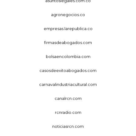
asuntoslegales.com.co
agronegocios.co
empresas.larepublica.co
firmasdeabogados.com
bolsaencolombia.com
casosdeexitoabogados.com
carnavalindustriacultural.com
canalrcn.com
rcnradio.com
noticiasrcn.com