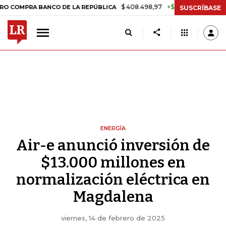
$ 408.498,97
+$ 8.753,81
+2,19%
RA BANCO DE LA REPÚBLICA
TAS
SUSCRÍBASE
ENERGÍA
Air-e anunció inversión de
$13.000 millones en
normalización eléctrica en
Magdalena
viernes, 14 de febrero de 2025