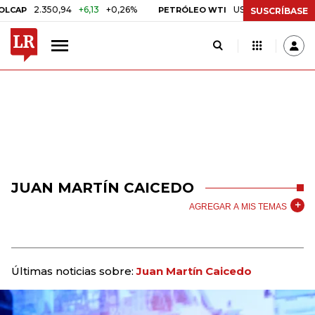
2.350,94
+6,13
+0,26%
US$ 78,01
US$ 2,92
+3,8
PETRÓLEO WTI
SUSCRÍBASE
JUAN MARTÍN CAICEDO
AGREGAR A MIS TEMAS
Últimas noticias sobre:
Juan Martín Caicedo