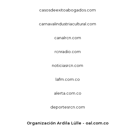
casosdeexitoabogados.com
carnavalindustriacultural.com
canalrcn.com
rcnradio.com
noticiasrcn.com
lafm.com.co
alerta.com.co
deportesrcn.com
Organización Ardila Lülle - oal.com.co