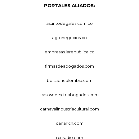
PORTALES ALIADOS:
asuntoslegales.com.co
agronegocios.co
empresas.larepublica.co
firmasdeabogados.com
bolsaencolombia.com
casosdeexitoabogados.com
carnavalindustriacultural.com
canalrcn.com
rcnradio.com